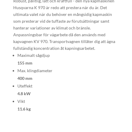
Robust, pålitlig, lätt och kraftfull - den nya kapmaskinen
Husqvarna K 970 är redo att prestera när du är. Det
ultimata valet när du behöver en mångsidig kapmaskin
som presterar vid de tuffaste av förutsättningar samt
hanterar variationer av klimat och bränsle.
Anpassningsbar för vägarbete då den används med
kapvagnen KV 970. Transportvagnen tillåter dig att ägna
fullständig koncentration åt kapningsarbetet.
Maximalt sågdjup
155 mm
Max. klingdiameter
400 mm
Uteffekt
4.8 kW
Vikt
11.6 kg