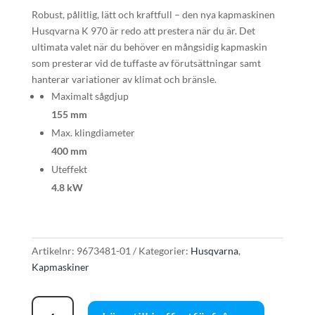
Robust, pålitlig, lätt och kraftfull – den nya kapmaskinen
Husqvarna K 970 är redo att prestera när du är. Det
ultimata valet när du behöver en mångsidig kapmaskin
som presterar vid de tuffaste av förutsättningar samt
hanterar variationer av klimat och bränsle.
Maximalt sågdjup
155 mm
Max. klingdiameter
400 mm
Uteffekt
4.8 kW
Artikelnr:
9673481-01
Kategorier:
Husqvarna
,
Kapmaskiner
Husqvarna