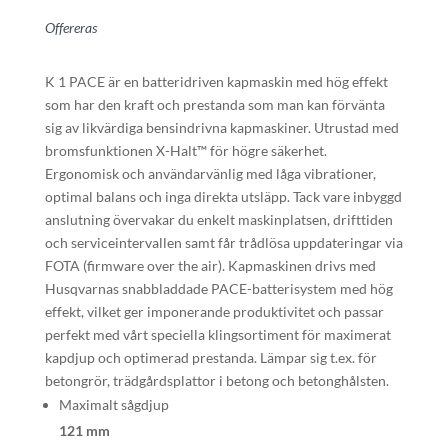
Offereras
K 1 PACE är en batteridriven kapmaskin med hög effekt
som har den kraft och prestanda som man kan förvänta
sig av likvärdiga bensindrivna kapmaskiner. Utrustad med
bromsfunktionen X-Halt™ för högre säkerhet.
Ergonomisk och användarvänlig med låga vibrationer,
optimal balans och inga direkta utsläpp. Tack vare inbyggd
anslutning övervakar du enkelt maskinplatsen, drifttiden
och serviceintervallen samt får trådlösa uppdateringar via
FOTA (firmware over the air). Kapmaskinen drivs med
Husqvarnas snabbladdade PACE-batterisystem med hög
effekt, vilket ger imponerande produktivitet och passar
perfekt med vårt speciella klingsortiment för maximerat
kapdjup och optimerad prestanda. Lämpar sig t.ex. för
betongrör, trädgårdsplattor i betong och betonghålsten.
Maximalt sågdjup
121 mm