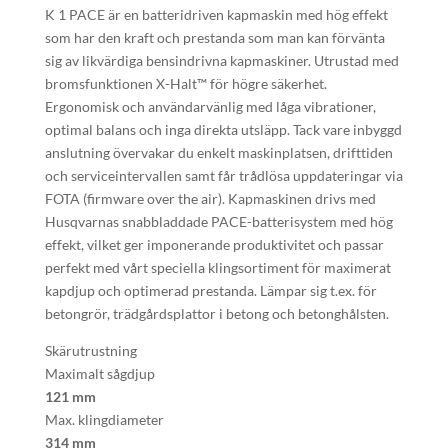
K 1 PACE är en batteridriven kapmaskin med hög effekt
som har den kraft och prestanda som man kan förvänta
sig av likvärdiga bensindrivna kapmaskiner. Utrustad med
bromsfunktionen X-Halt™ för högre säkerhet.
Ergonomisk och användarvänlig med låga vibrationer,
optimal balans och inga direkta utsläpp. Tack vare inbyggd
anslutning övervakar du enkelt maskinplatsen, drifttiden
och serviceintervallen samt får trådlösa uppdateringar via
FOTA (firmware over the air). Kapmaskinen drivs med
Husqvarnas snabbladdade PACE-batterisystem med hög
effekt, vilket ger imponerande produktivitet och passar
perfekt med vårt speciella klingsortiment för maximerat
kapdjup och optimerad prestanda. Lämpar sig t.ex. för
betongrör, trädgårdsplattor i betong och betonghålsten.
Skärutrustning
Maximalt sågdjup
121 mm
Max. klingdiameter
314 mm