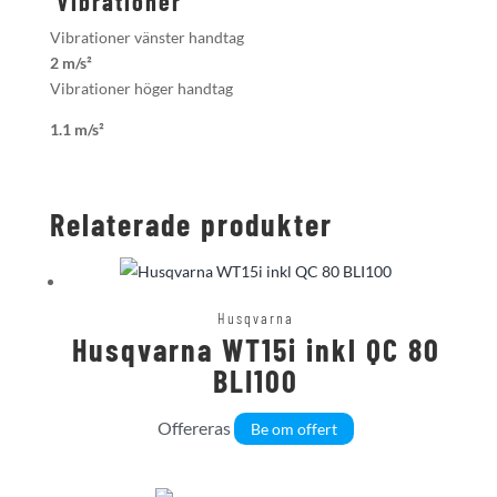
Vibrationer
Vibrationer vänster handtag
2 m/s²
Vibrationer höger handtag
1.1 m/s²
Relaterade produkter
Husqvarna
Husqvarna WT15i inkl QC 80
BLI100
Offereras
Be om offert