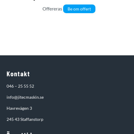
Offereras
Be om offert
Kontakt
046 – 25 55 52
info@jitecmaskin.se
Havrevägen 3
245 43 Staffanstorp