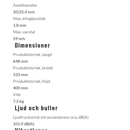
Axeldiameter
20/25,4 mm
Max. klingtjocklek
1.8 mm
Max. varvtal
59 m/s
Dimensioner
Produktstorlek, längd
648 mm
Produktstorlek, bredd
233 mm
Produktstorlek, höjd
400 mm
Vikt
7.2 kg
Ljud och buller
Ljudtrycksnivå vid användarens öra, dB(A)
101.9 dB(A)