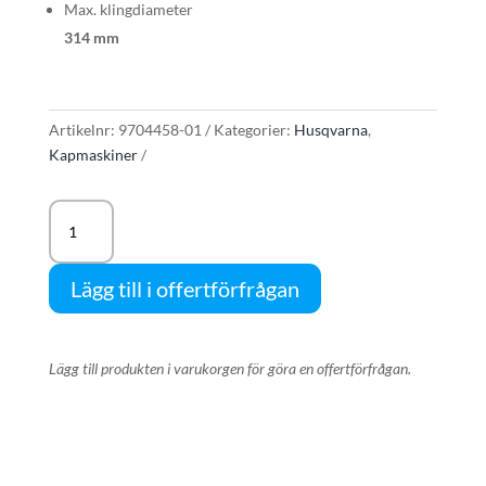
Max. klingdiameter
314 mm
Artikelnr:
9704458-01
Kategorier:
Husqvarna
,
Kapmaskiner
Husqvarna
K1
PACE
Lägg till i offertförfrågan
12"
/
300mm
mängd
Lägg till produkten i varukorgen för göra en offertförfrågan.