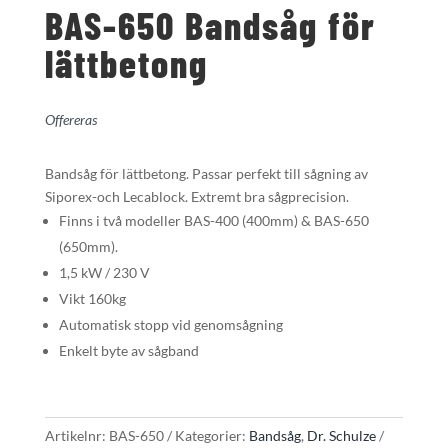
BAS-650 Bandsåg för
lättbetong
Offereras
Bandsåg för lättbetong. Passar perfekt till sågning av
Siporex-och Lecablock. Extremt bra sågprecision.
Finns i två modeller BAS-400 (400mm) & BAS-650
(650mm).
1,5 kW / 230 V
Vikt 160kg
Automatisk stopp vid genomsågning
Enkelt byte av sågband
Artikelnr:
BAS-650
Kategorier:
Bandsåg
,
Dr. Schulze