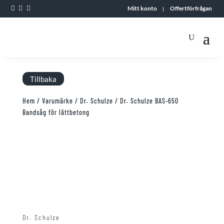



Mitt konto
Offertförfrågan
Tillbaka
Hem
/
Varumärke
/
Dr. Schulze
/ Dr. Schulze BAS-650
Bandsåg för lättbetong
Dr. Schulze