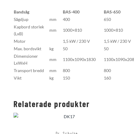
Bandsåg
BAS-400
BAS-650
Sågdjup
mm
400
650
Kapbord storlek
mm
1000×810
1000×810
(LxB)
Motor
1,5 kW / 230 V
1,5 kW / 230 V
Max. bordsvikt
kg
50
50
Dimensioner
mm
1100x1090x1830
1100x1090x20
LxWxH
Transport bredd
mm
800
800
Vikt
kg
150
160
Relaterade produkter
Dr. Schulze