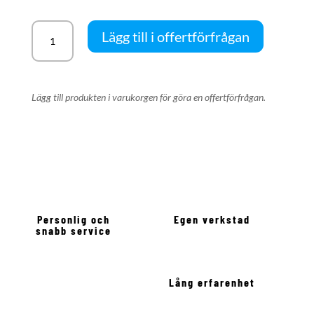
BAS-
Lägg till i offertförfrågan
650
Bandsåg
för
lättbetong
Lägg till produkten i varukorgen för göra en offertförfrågan.
mängd
Personlig och
Egen verkstad
snabb service
Lång erfarenhet