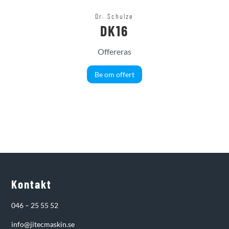
Dr. Schulze
DK16
Offereras
Be om offert
Kontakt
046 – 25 55 52
info@jitecmaskin.se