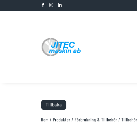



Tillbaka
Hem
/
Produkter
/
Förbrukning & Tillbehör
/
Tillbehö