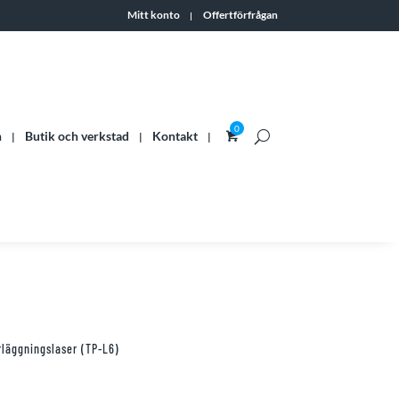
Mitt konto
Offertförfrågan
n
Butik och verkstad
Kontakt
läggningslaser (TP-L6)