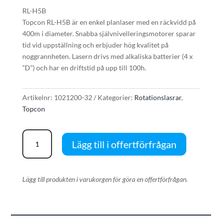
RL-H5B
Topcon RL-H5B är en enkel planlaser med en räckvidd på
400m i diameter. Snabba självnivelleringsmotorer sparar
tid vid uppställning och erbjuder hög kvalitet på
noggrannheten. Lasern drivs med alkaliska batterier (4 x
”D”) och har en driftstid på upp till 100h.
Artikelnr:
1021200-32
Kategorier:
Rotationslasrar
,
Topcon
Topcon
Lägg till i offertförfrågan
RL-
H5B
Planlaser
Lägg till produkten i varukorgen för göra en offertförfrågan.
mängd