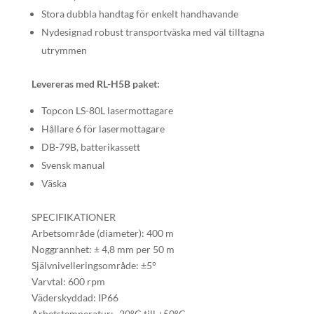
Stora dubbla handtag för enkelt handhavande
Nydesignad robust transportväska med väl tilltagna
utrymmen
Levereras med RL-H5B paket:
Topcon LS-80L lasermottagare
Hållare 6 för lasermottagare
DB-79B, batterikassett
Svensk manual
Väska
SPECIFIKATIONER
Arbetsområde (diameter): 400 m
Noggrannhet: ± 4,8 mm per 50 m
Självnivelleringsområde: ±5°
Varvtal: 600 rpm
Väderskyddad: IP66
Arbetstemperatur: -20°C till +50°C