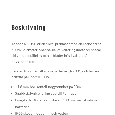
Beskrivning
Topcon RL-H5B är en enkel planlaser med en räckvidd på
400m i diameter. Snabba självnivelleringsmotorer sparar
tid vid uppställning och erbjuder hög kvalitet på
noggrannheten.
Lasern drivs med alkaliska batterier (4 x ”D”) och har en
drifttid på upp till 100h.
±4.8 mm horisontell noggrannhet på 50m
Snabb självnivellering upp till ±5 grader
Längsta drifttiden i sin klass – 100 tim med alkaliska
batterier
IP66 skydd mot damm och vatten