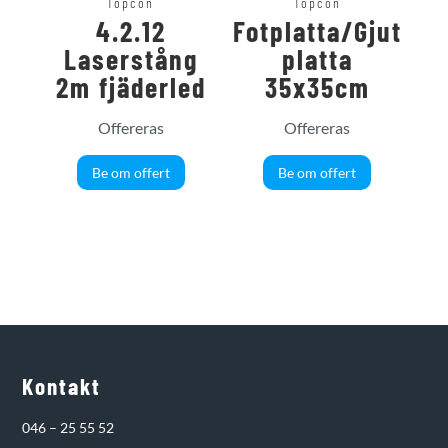
Topcon
Topcon
4.2.12
Fotplatta/Gjut
Laserstång
platta
2m fjäderled
35x35cm
Offereras
Offereras
Be om offert
Be om offert
Kontakt
046 – 25 55 52