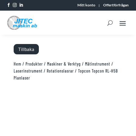
Mitt konto
Offertförfrågan



Tillbaka
Hem
/
Produkter
/
Maskiner & Verktyg
/
Mätinstrument
/
Laserinstrument
/
Rotationslasrar
/ Topcon Topcon RL-H5B
Planlaser