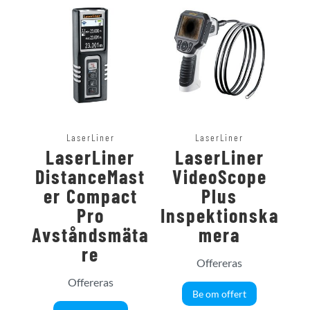
LaserLiner
LaserLiner
LaserLiner
LaserLiner
DistanceMast
VideoScope
er Compact
Plus
Pro
Inspektionska
Avståndsmäta
mera
re
Offereras
Offereras
Be om offert