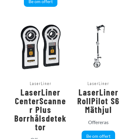
Be om offert
LaserLiner
LaserLiner
LaserLiner
LaserLiner
CenterScanne
RollPilot S6
r Plus
Mäthjul
Borrhålsdetek
Offereras
tor
Be om offert