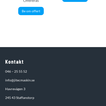
Offereras
Be om offert
Kontakt
046 – 25 55 52
info@jitecmaskin.se
Havrevägen 3
245 43 Staffanstorp