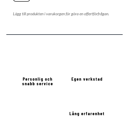
Connect
Värmekamera
Lägg till produkten i varukorgen för göra en offertförfrågan.
mängd
Personlig och
Egen verkstad
snabb service
Lång erfarenhet