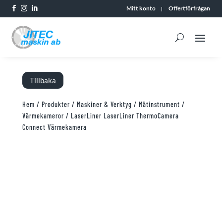
Mitt konto
Offertförfrågan



Tillbaka
Hem
/
Produkter
/
Maskiner & Verktyg
/
Mätinstrument
/
Värmekameror
/ LaserLiner LaserLiner ThermoCamera
Connect Värmekamera