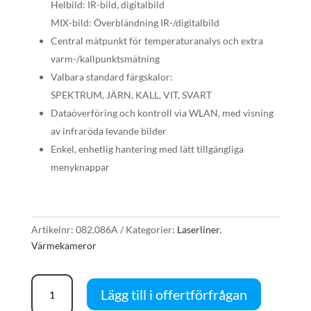
Helbild: IR-bild, digitalbild
MIX-bild: Överbländning IR-/digitalbild
Central mätpunkt för temperaturanalys och extra
varm-/kallpunktsmätning
Valbara standard färgskalor:
SPEKTRUM, JÄRN, KALL, VIT, SVART
Dataöverföring och kontroll via WLAN, med visning
av infraröda levande bilder
Enkel, enhetlig hantering med lätt tillgängliga
menyknappar
Artikelnr:
082.086A
Kategorier:
Laserliner
,
Värmekameror
LaserLiner
Lägg till i offertförfrågan
ThermoCamera