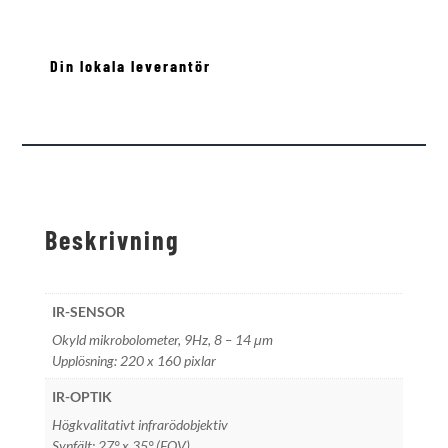
Din lokala leverantör
Beskrivning
IR-SENSOR
Okyld mikrobolometer, 9Hz, 8 – 14 μm
Upplösning: 220 x 160 pixlar
IR-OPTIK
Högkvalitativt infrarödobjektiv
Synfält: 27° x 35° (FOV)