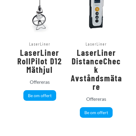
LaserLiner
LaserLiner
LaserLiner
LaserLiner
RollPilot D12
DistanceChec
Mäthjul
k
Avståndsmäta
Offereras
re
Be om offert
Offereras
Be om offert