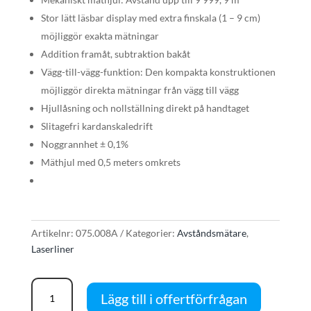
Stor lätt läsbar display med extra finskala (1 – 9 cm)
möjliggör exakta mätningar
Addition framåt, subtraktion bakåt
Vägg-till-vägg-funktion: Den kompakta konstruktionen
möjliggör direkta mätningar från vägg till vägg
Hjullåsning och nollställning direkt på handtaget
Slitagefri kardanskaledrift
Noggrannhet ± 0,1%
Mäthjul med 0,5 meters omkrets
Artikelnr:
075.008A
Kategorier:
Avståndsmätare
,
Laserliner
LaserLiner
Lägg till i offertförfrågan
RollPilot