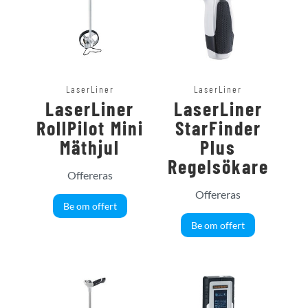
LaserLiner
LaserLiner
LaserLiner
LaserLiner
RollPilot Mini
StarFinder
Mäthjul
Plus
Regelsökare
Offereras
Offereras
Be om offert
Be om offert