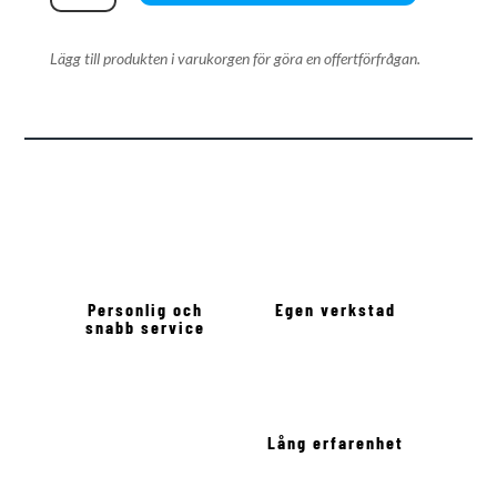
S6
Mäthjul
Lägg till produkten i varukorgen för göra en offertförfrågan.
mängd
Personlig och
Egen verkstad
snabb service
Lång erfarenhet