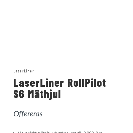
LaserLiner
LaserLiner RollPilot
S6 Mäthjul
Offereras
Mekaniskt mäthjul: Avstånd upp till 9 999, 9 m