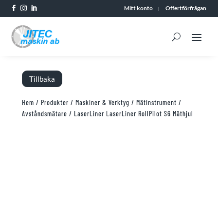
Mitt konto
Offertförfrågan



Tillbaka
Hem
/
Produkter
/
Maskiner & Verktyg
/
Mätinstrument
/
Avståndsmätare
/ LaserLiner LaserLiner RollPilot S6 Mäthjul