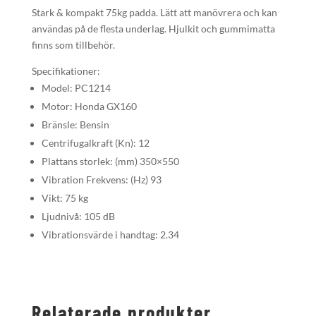
Stark & kompakt 75kg padda. Lätt att manövrera och kan
användas på de flesta underlag. Hjulkit och gummimatta
finns som tillbehör.
Specifikationer:
Model: PC1214
Motor: Honda GX160
Bränsle: Bensin
Centrifugalkraft (Kn): 12
Plattans storlek: (mm) 350×550
Vibration Frekvens: (Hz) 93
Vikt: 75 kg
Ljudnivå: 105 dB
Vibrationsvärde i handtag: 2.34
Relaterade produkter