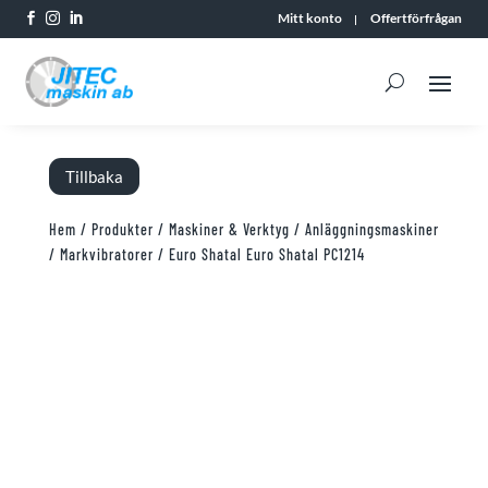
Mitt konto
Offertförfrågan



Tillbaka
Hem
/
Produkter
/
Maskiner & Verktyg
/
Anläggningsmaskiner
/
Markvibratorer
/ Euro Shatal Euro Shatal PC1214