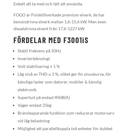
Enkelt att ta med och lätt att använda.
FOGO är Polsktillverkade premium elverk, de har
bensindrivna elverk mellan 1,6-15,6 kW. Men även
dieseldrivna elverk från 17,6-1227 kW.
FÖRDELAR MED F3001iS
Stabil frekvens på 50Hz
Inverterteknologi
Volt stabilisering ± 1 %
Låg nivå av THD ≤ 3 %, vilket ger fin sinuskurva, för
känsliga laster som datorer, mobiler & känslig
elektronik
Supertyst på endast 89dB(A)
Väger endast 25kg
Bränslesparande funktion som reducerar motorvarv
vid låg belastning
Möjlighet att parallellkoppla två enheter för dubbel