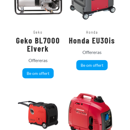
Geko
Honda
Geko BL7000
Honda EU30is
Elverk
Offereras
Offereras
Be om offert
Be om offert