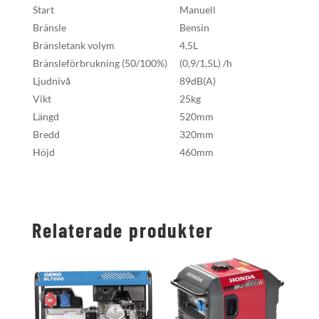
Start
Manuell
Bränsle
Bensin
Bränsletank volym
4,5L
Bränsleförbrukning (50/100%)
(0,9/1,5L) /h
Ljudnivå
89dB(A)
Vikt
25kg
Längd
520mm
Bredd
320mm
Höjd
460mm
Relaterade produkter