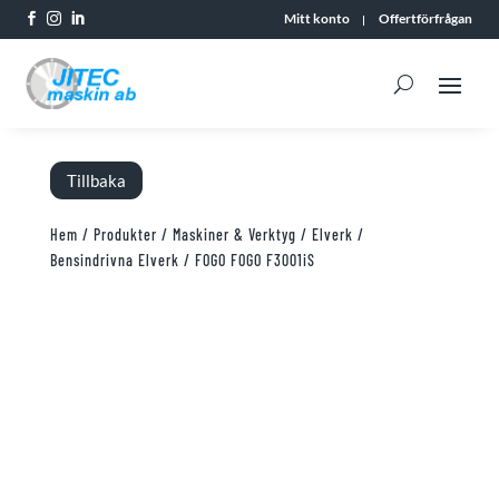
Mitt konto
Offertförfrågan



Tillbaka
Hem
/
Produkter
/
Maskiner & Verktyg
/
Elverk
/
Bensindrivna Elverk
/ FOGO FOGO F3001iS