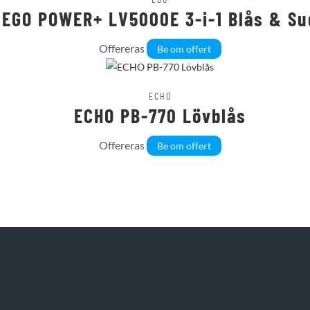
EGO POWER+ LV5000E 3-i-1 Blås & Su
Offereras
Be om offert
ECHO
ECHO PB-770 Lövblås
Offereras
Be om offert