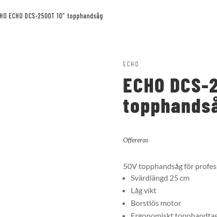
HO ECHO DCS-2500T 10″ topphandsåg
ECHO
ECHO DCS-2
topphands
Offereras
50V topphandsåg för profess
Svärdlängd 25 cm
Låg vikt
Borstlös motor
Ergonomiskt topphandtag 