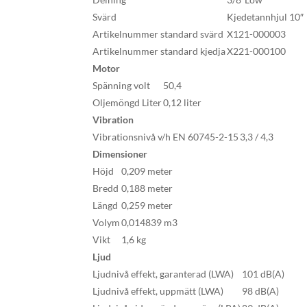
Svärd
Kjedetannhjul 10″
Artikelnummer standard svärd
X121-000003
Artikelnummer standard kjedja
X221-000100
Motor
Spänning volt
50,4
Oljemöngd Liter
0,12 liter
Vibration
Vibrationsnivå v/h EN 60745-2-15
3,3 / 4,3
Dimensioner
Höjd
0,209 meter
Bredd
0,188 meter
Längd
0,259 meter
Volym
0,014839 m3
Vikt
1,6 kg
Ljud
Ljudnivå effekt, garanterad (LWA)
101 dB(A)
Ljudnivå effekt, uppmätt (LWA)
98 dB(A)