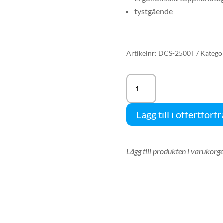
tystgående
Artikelnr:
DCS-2500T
Katego
ECHO
DCS-
2500T
Lägg till i offertförf
10"
topphandsåg
mängd
Lägg till produkten i varukorge