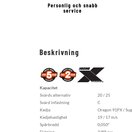
Personlig och snabb
service
Beskrivning
Kapacitet
Svärds alternativ
20 / 25
Svärd infästning
C
Kedja
Oregon 91PX / Sug
Kedjehastighet
19 / 17 m/s
Spårbredd
0,050″
Delning
3/8″Low