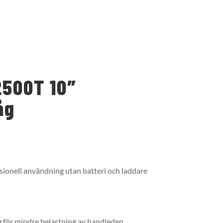
500T 10″
åg
ionell användning utan batteri och laddare
för mindre belastning av handleden