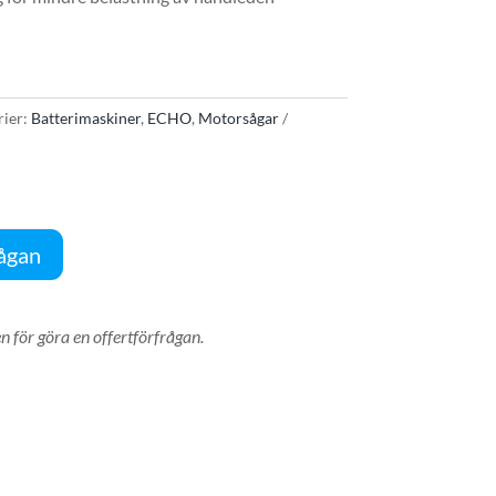
rier:
Batterimaskiner
,
ECHO
,
Motorsågar
rågan
n för göra en offertförfrågan.