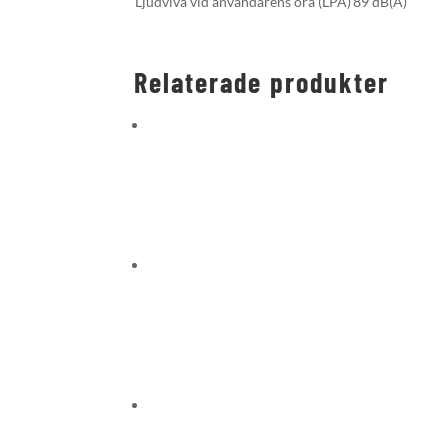
Ljudvivå vid användarens öra (LPA)
89 dB(A)
Relaterade produkter